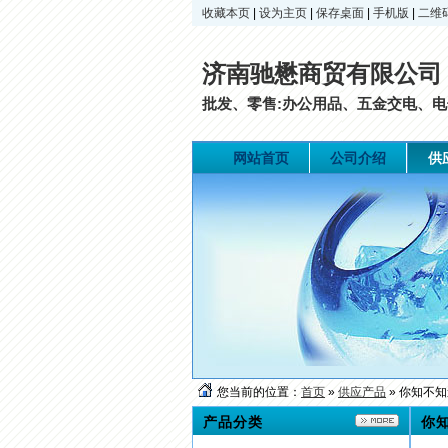
收藏本页
|
设为主页
|
保存桌面
|
手机版
|
二维
济南驰懋商贸有限公司
批发、零售:办公用品、五金交电、电
网站首页
公司介绍
供
您当前的位置：
首页
»
供应产品
» 你知不
产品分类
你