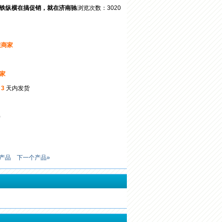
铁纵横在搞促销，就在济南驰
浏览次数：3020
联商家
商家
起
3
天内发货
0
产品
下一个产品»